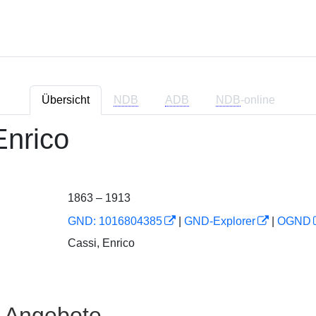
Übersicht
NDB
ADB
NDB
-online
Enrico
1863 – 1913
GND: 1016804385
|
GND-Explorer
|
OGND
Cassi, Enrico
e Angebote