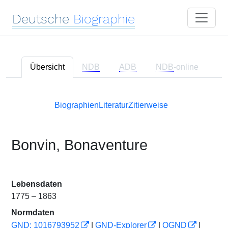
Deutsche
Biographie
Übersicht
NDB
ADB
NDB
-online
Biographien
Literatur
Zitierweise
Bonvin, Bonaventure
Lebensdaten
1775 – 1863
Normdaten
GND: 1016793952
|
GND-Explorer
|
OGND
|