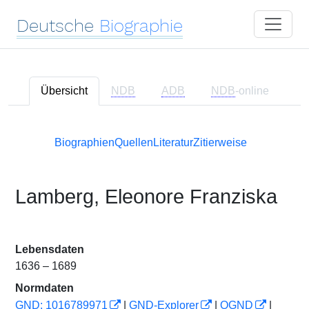
Deutsche
Biographie
Übersicht
NDB
ADB
NDB
-online
Biographien
Quellen
Literatur
Zitierweise
Lamberg, Eleonore Franziska
Lebensdaten
1636 – 1689
Normdaten
GND: 1016789971
|
GND-Explorer
|
OGND
|