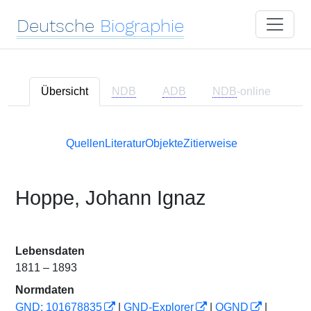
Deutsche
Biographie
Übersicht
NDB
ADB
NDB
-online
Quellen
Literatur
Objekte
Zitierweise
Hoppe, Johann Ignaz
Lebensdaten
1811 – 1893
Normdaten
GND: 101678835
|
GND-Explorer
|
OGND
|