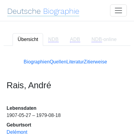
Deutsche
Biographie
Übersicht
NDB
ADB
NDB
-online
Biographien
Quellen
Literatur
Zitierweise
Rais, André
Lebensdaten
1907-05-27 – 1979-08-18
Geburtsort
Delémont