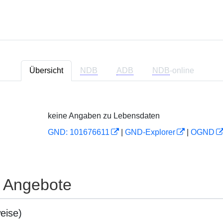
Übersicht
NDB
ADB
NDB
-online
keine Angaben zu Lebensdaten
GND: 101676611
|
GND-Explorer
|
OGND
e Angebote
eise)