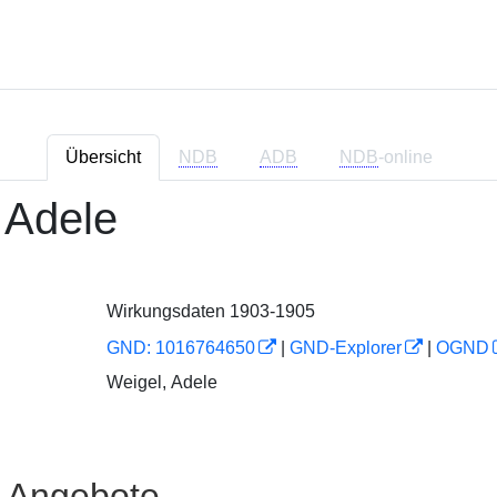
Übersicht
NDB
ADB
NDB
-online
 Adele
Wirkungsdaten 1903-1905
GND: 1016764650
|
GND-Explorer
|
OGND
Weigel, Adele
e Angebote