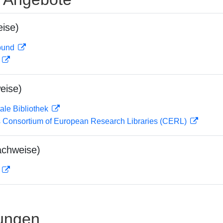
ise)
rbund
D
eise)
ale Bibliothek
 Consortium of European Research Libraries (CERL)
achweise)
D
ungen