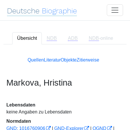
Deutsche
Biographie
Übersicht
NDB
ADB
NDB
-online
Quellen
Literatur
Objekte
Zitierweise
Markova, Hristina
Lebensdaten
keine Angaben zu Lebensdaten
Normdaten
GND: 1016760906
|
GND-Explorer
|
OGND
|