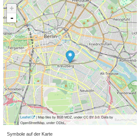
+
-
Leaflet
| Map tiles by BSB MDZ, under CC BY 3.0. Data by
OpenStreetMap, under ODbL.
Symbole auf der Karte