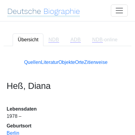
Deutsche
Biographie
Übersicht
NDB
ADB
NDB
-online
Quellen
Literatur
Objekte
Orte
Zitierweise
Heß, Diana
Lebensdaten
1978 –
Geburtsort
Berlin