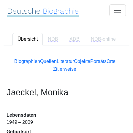
Deutsche
Biographie
Übersicht
NDB
ADB
NDB
-online
Biographien
Quellen
Literatur
Objekte
Porträts
Orte
Zitierweise
Jaeckel, Monika
Lebensdaten
1949 – 2009
Geburtsort