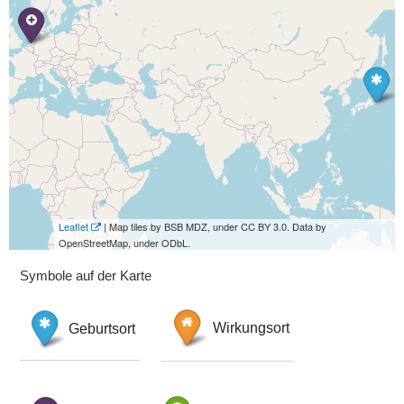
Leaflet
| Map tiles by BSB MDZ, under CC BY 3.0. Data by
OpenStreetMap, under ODbL.
Symbole auf der Karte
Geburtsort
Wirkungsort