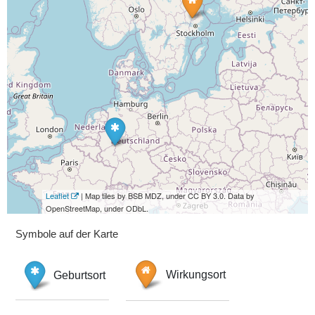
Leaflet
| Map tiles by BSB MDZ, under CC BY 3.0. Data by
OpenStreetMap, under ODbL.
Symbole auf der Karte
Geburtsort
Wirkungsort