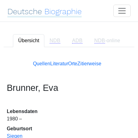
Deutsche
Biographie
Übersicht
NDB
ADB
NDB
-online
Quellen
Literatur
Orte
Zitierweise
Brunner, Eva
Lebensdaten
1980 –
Geburtsort
Siegen