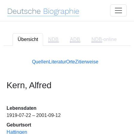
Deutsche
Biographie
Übersicht
NDB
ADB
NDB
-online
Quellen
Literatur
Orte
Zitierweise
Kern, Alfred
Lebensdaten
1919-07-22 – 2001-09-12
Geburtsort
Hattingen