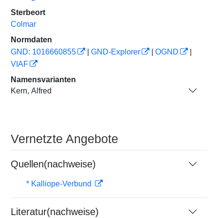
Sterbeort
Colmar
Normdaten
GND: 1016660855
|
GND-Explorer
|
OGND
|
VIAF
Namensvarianten
Kern, Alfred
Vernetzte Angebote
Quellen(nachweise)
* Kalliope-Verbund
Literatur(nachweise)