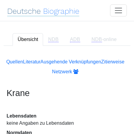
Deutsche
Biographie
Übersicht
NDB
ADB
NDB
-online
Quellen
Literatur
Ausgehende Verknüpfungen
Zitierweise
Netzwerk
Krane
Lebensdaten
keine Angaben zu Lebensdaten
Normdaten