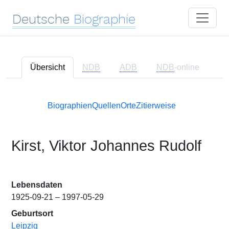
Deutsche
Biographie
Übersicht
NDB
ADB
NDB
-online
Biographien
Quellen
Orte
Zitierweise
Kirst, Viktor Johannes Rudolf
Lebensdaten
1925-09-21 – 1997-05-29
Geburtsort
Leipzig