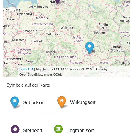
Leaflet
| Map tiles by BSB MDZ, under CC BY 3.0. Data by
OpenStreetMap, under ODbL.
Symbole auf der Karte
Geburtsort
Wirkungsort
Sterbeort
Begräbnisort