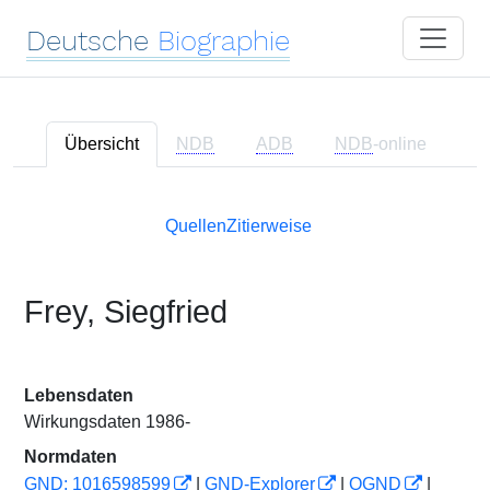
Deutsche
Biographie
Übersicht
NDB
ADB
NDB
-online
Quellen
Zitierweise
Frey, Siegfried
Lebensdaten
Wirkungsdaten 1986-
Normdaten
GND: 1016598599
|
GND-Explorer
|
OGND
|