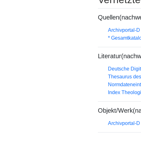
Quellen(nachwe
Archivportal-
* Gesamtkatal
Literatur(nachw
Deutsche Digit
Thesaurus des
Normdateneint
Index Theolog
Objekt/Werk(n
Archivportal-