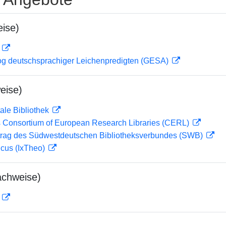
ise)
D
og deutschsprachiger Leichenpredigten (GESA)
eise)
ale Bibliothek
 Consortium of European Research Libraries (CERL)
rag des Südwestdeutschen Bibliotheksverbundes (SWB)
icus (IxTheo)
achweise)
D