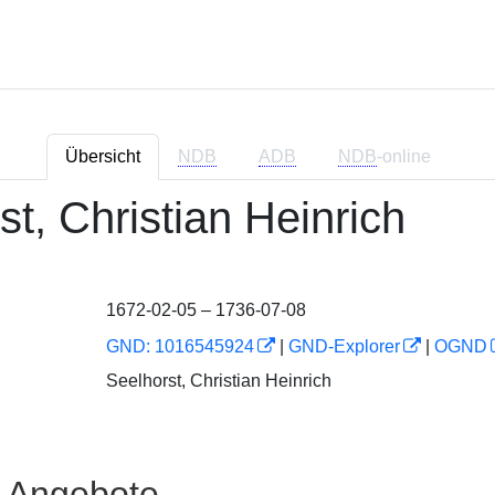
Übersicht
NDB
ADB
NDB
-online
st, Christian Heinrich
1672-02-05 – 1736-07-08
GND: 1016545924
|
GND-Explorer
|
OGND
Seelhorst, Christian Heinrich
e Angebote