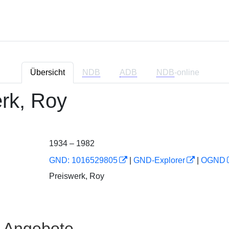
Übersicht
NDB
ADB
NDB
-online
rk, Roy
1934 – 1982
GND: 1016529805
|
GND-Explorer
|
OGND
Preiswerk, Roy
e Angebote