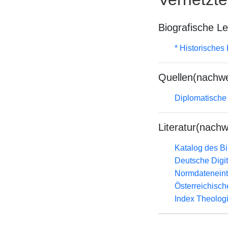
Biografische L
* Historisches
Quellen(nachwe
Diplomatische
Literatur(nachw
Katalog des B
Deutsche Digit
Normdateneint
Österreichisc
Index Theolog