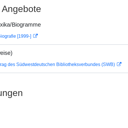
e Angebote
exika/Biogramme
iografie [1999-]
eise)
rag des Südwestdeutschen Bibliotheksverbundes (SWB)
ungen