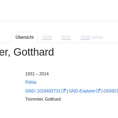
Übersicht
NDB
ADB
NDB
-online
r, Gotthard
1931 – 2014
Pöhla
GND: 1016492731
|
GND-Explorer
|
OGND
Trommler, Gotthard