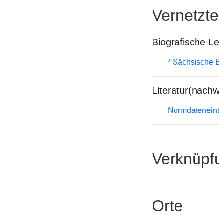
Vernetzt
Biografische L
* Sächsische B
Literatur(nachw
Normdateneint
Verknüpf
Orte