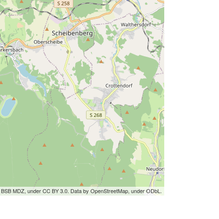
by BSB MDZ, under CC BY 3.0. Data by OpenStreetMap, under ODbL.