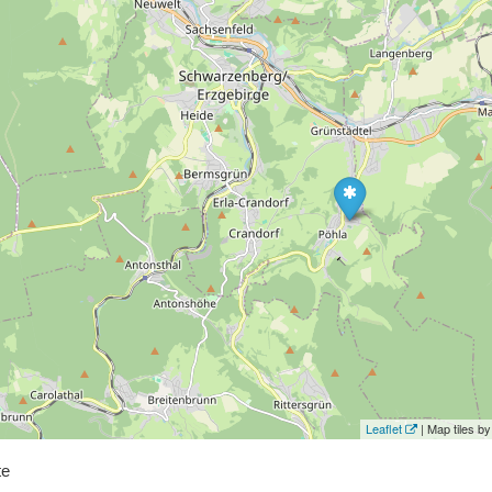
Leaflet
| Map tiles 
te