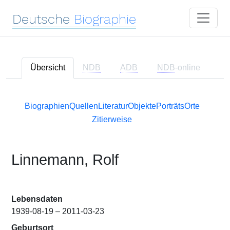
Deutsche
Biographie
Übersicht
NDB
ADB
NDB
-online
Biographien
Quellen
Literatur
Objekte
Porträts
Orte
Zitierweise
Linnemann, Rolf
Lebensdaten
1939-08-19 – 2011-03-23
Geburtsort