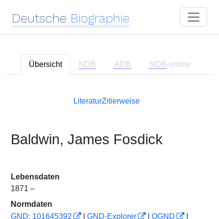
Deutsche
Biographie
Übersicht
NDB
ADB
NDB
-online
Literatur
Zitierweise
Baldwin, James Fosdick
Lebensdaten
1871 –
Normdaten
GND: 101645392
|
GND-Explorer
|
OGND
|