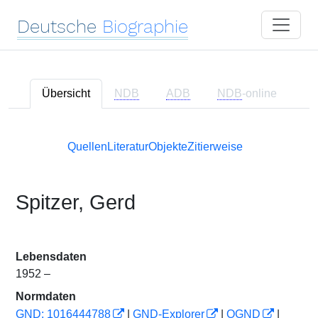
Deutsche
Biographie
Übersicht
NDB
ADB
NDB
-online
Quellen
Literatur
Objekte
Zitierweise
Spitzer, Gerd
Lebensdaten
1952 –
Normdaten
GND: 1016444788
|
GND-Explorer
|
OGND
|