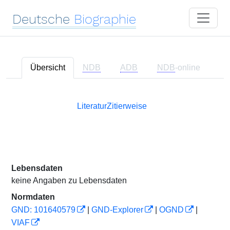
Deutsche
Biographie
Übersicht
NDB
ADB
NDB
-online
Literatur
Zitierweise
Lebensdaten
keine Angaben zu Lebensdaten
Normdaten
GND: 101640579
|
GND-Explorer
|
OGND
|
VIAF