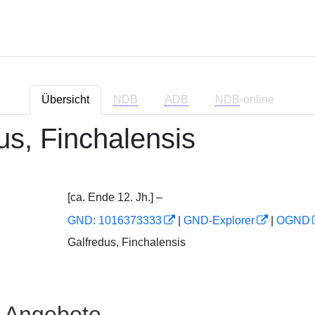
Übersicht
NDB
ADB
NDB
-online
us, Finchalensis
[ca. Ende 12. Jh.] –
GND: 1016373333
|
GND-Explorer
|
OGND
Galfredus, Finchalensis
e Angebote