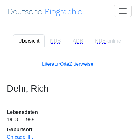
Deutsche
Biographie
Übersicht
NDB
ADB
NDB
-online
Literatur
Orte
Zitierweise
Dehr, Rich
Lebensdaten
1913 – 1989
Geburtsort
Chicago, Ill.