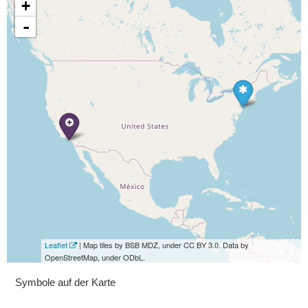
+
-
Leaflet
| Map tiles by BSB MDZ, under CC BY 3.0. Data by
OpenStreetMap, under ODbL.
Symbole auf der Karte