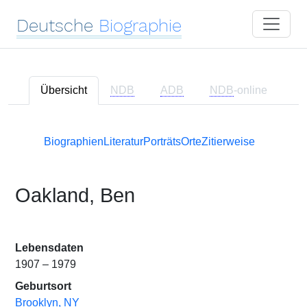
Deutsche
Biographie
Übersicht
NDB
ADB
NDB
-online
Biographien
Literatur
Porträts
Orte
Zitierweise
Oakland, Ben
Lebensdaten
1907 – 1979
Geburtsort
Brooklyn, NY