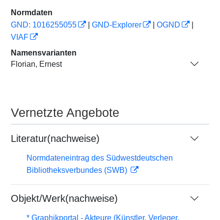
Normdaten
GND: 1016255055
|
GND-Explorer
|
OGND
|
VIAF
Namensvarianten
Florian, Ernest
Vernetzte Angebote
Literatur(nachweise)
Normdateneintrag des Südwestdeutschen
Bibliotheksverbundes (SWB)
Objekt/Werk(nachweise)
* Graphikportal - Akteure (Künstler, Verleger,