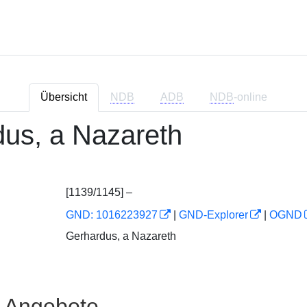
Übersicht
NDB
ADB
NDB
-online
us, a Nazareth
[1139/1145] –
GND: 1016223927
|
GND-Explorer
|
OGND
Gerhardus, a Nazareth
e Angebote