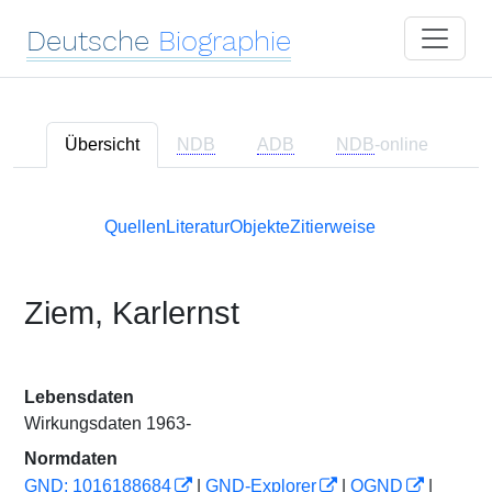
Deutsche
Biographie
Übersicht
NDB
ADB
NDB
-online
Quellen
Literatur
Objekte
Zitierweise
Ziem, Karlernst
Lebensdaten
Wirkungsdaten 1963-
Normdaten
GND: 1016188684
|
GND-Explorer
|
OGND
|