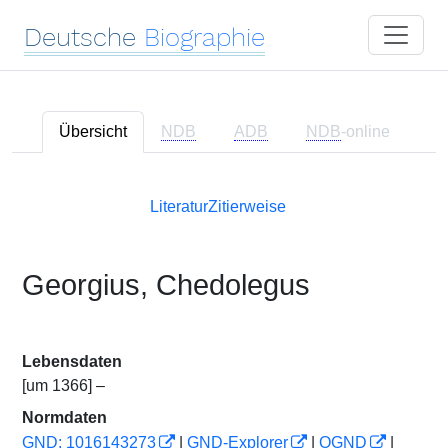
Deutsche
Biographie
Übersicht
NDB
ADB
NDB
-online
Literatur
Zitierweise
Georgius, Chedolegus
Lebensdaten
[um 1366] –
Normdaten
GND: 1016143273
|
GND-Explorer
|
OGND
|