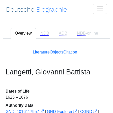
Deutsche
Biographie
Overview
NDB
ADB
NDB
-online
Literature
Objects
Citation
Langetti, Giovanni Battista
Dates of Life
1625 – 1676
Authority Data
GND: 1016117957
|
GND-Explorer
|
OGND
|