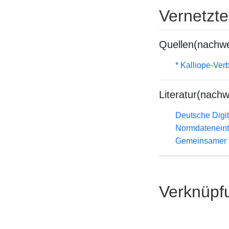
Vernetzt
Quellen(nachwe
* Kalliope-Ve
Literatur(nachw
Deutsche Digit
Normdateneint
Gemeinsamer 
Verknüpf