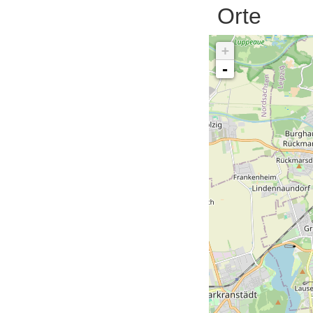
Orte
+
-