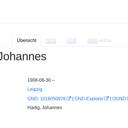
Übersicht
NDB
ADB
NDB
-online
 Johannes
1908-06-30 –
Leipzig
GND: 1016050976
|
GND-Explorer
|
OGND
Hartig, Johannes