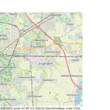
by BSB MDZ, under CC BY 3.0. Data by OpenStreetMap, under ODbL.