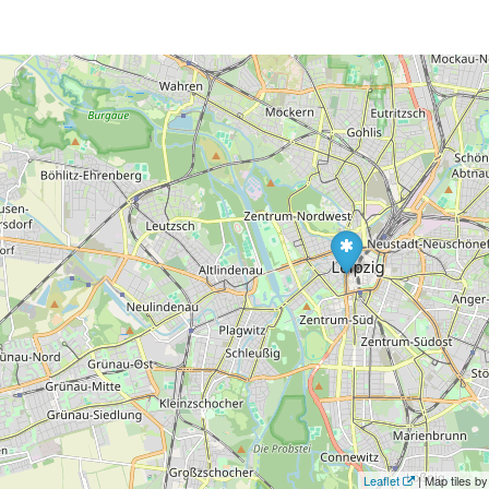
Leaflet
| Map tiles 