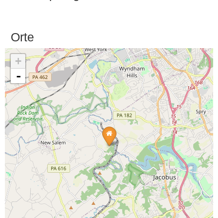
Orte
+
-