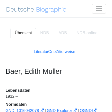
Deutsche
Biographie
Übersicht
NDB
ADB
NDB
-online
Literatur
Orte
Zitierweise
Baer, Edith Muller
Lebensdaten
1932 –
Normdaten
GND: 1016042078
|
GND-Explorer
|
OGND
|