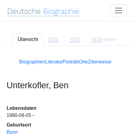
Deutsche
Biographie
Übersicht
NDB
ADB
NDB
-online
Biographien
Literatur
Porträts
Orte
Zitierweise
Unterkofler, Ben
Lebensdaten
1990-08-05 –
Geburtsort
Bonn