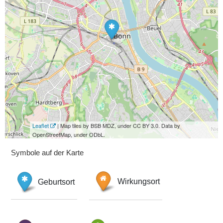
Leaflet
| Map tiles by BSB MDZ, under CC BY 3.0. Data by
OpenStreetMap, under ODbL.
Symbole auf der Karte
Geburtsort
Wirkungsort