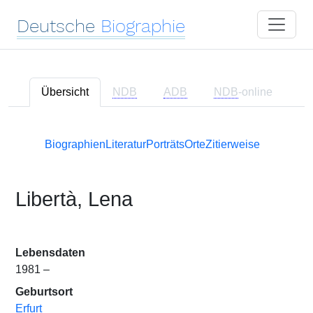
Deutsche
Biographie
Übersicht
NDB
ADB
NDB
-online
Biographien
Literatur
Porträts
Orte
Zitierweise
Libertà, Lena
Lebensdaten
1981 –
Geburtsort
Erfurt