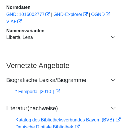
Normdaten
GND: 1016002777
|
GND-Explorer
|
OGND
|
VIAF
Namensvarianten
Libertà, Lena
Vernetzte Angebote
Biografische Lexika/Biogramme
* Filmportal [2010-]
Literatur(nachweise)
Katalog des Bibliotheksverbundes Bayern (BVB)
Deutsche Digitale Bibliothek