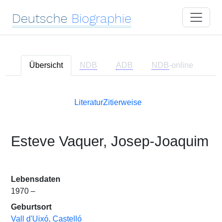
Deutsche
Biographie
Übersicht
NDB
ADB
NDB
-online
Literatur
Zitierweise
Esteve Vaquer, Josep-Joaquim
Lebensdaten
1970 –
Geburtsort
Vall d'Uixó, Castelló