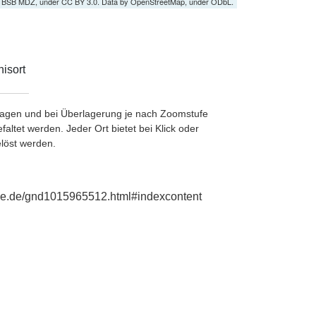
by BSB MDZ, under CC BY 3.0. Data by OpenStreetMap, under ODbL.
isort
etragen und bei Überlagerung je nach Zoomstufe
ltet werden. Jeder Ort bietet bei Klick oder
löst werden.
phie.de/gnd1015965512.html#indexcontent