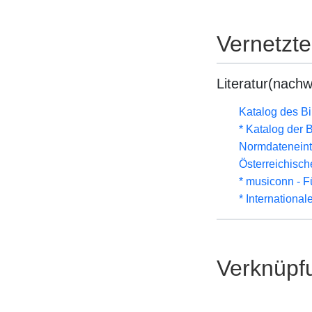
Vernetzt
Literatur(nachw
Katalog des B
* Katalog der
Normdateneint
Österreichisc
* musiconn - F
* Internationa
Verknüpf