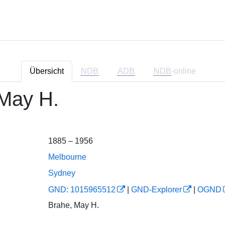
Übersicht
NDB
ADB
NDB
-online
May H.
1885 – 1956
Melbourne
Sydney
GND: 1015965512
|
GND-Explorer
|
OGND
Brahe, May H.