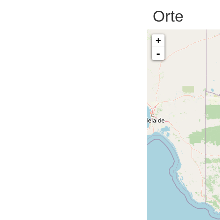
Orte
+
-