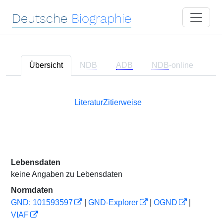
Deutsche
Biographie
Übersicht
NDB
ADB
NDB
-online
Literatur
Zitierweise
Lebensdaten
keine Angaben zu Lebensdaten
Normdaten
GND: 101593597
|
GND-Explorer
|
OGND
|
VIAF