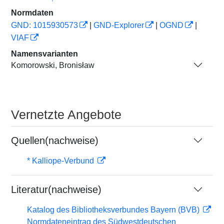
Normdaten
GND: 1015930573
|
GND-Explorer
|
OGND
|
VIAF
Namensvarianten
Komorowski, Bronisław
Vernetzte Angebote
Quellen(nachweise)
* Kalliope-Verbund
Literatur(nachweise)
Katalog des Bibliotheksverbundes Bayern (BVB)
Normdateneintrag des Südwestdeutschen