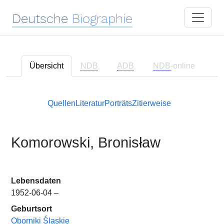
Deutsche
Biographie
Übersicht
NDB
ADB
NDB
-online
Quellen
Literatur
Porträts
Zitierweise
Komorowski, Bronisław
Lebensdaten
1952-06-04 –
Geburtsort
Oborniki Śla̜skie