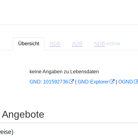
Übersicht
NDB
ADB
NDB
-online
keine Angaben zu Lebensdaten
GND: 101592736
|
GND-Explorer
|
OGND
e Angebote
eise)