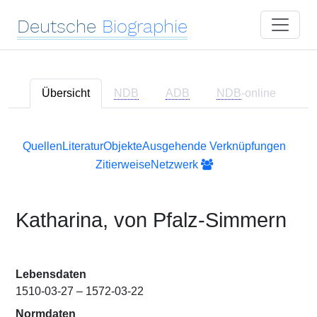
Deutsche
Biographie
Übersicht
NDB
ADB
NDB
-online
Quellen
Literatur
Objekte
Ausgehende Verknüpfungen
Zitierweise
Netzwerk
Katharina, von Pfalz-Simmern
Lebensdaten
1510-03-27 – 1572-03-22
Normdaten