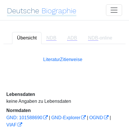
Deutsche
Biographie
Übersicht
NDB
ADB
NDB
-online
Literatur
Zitierweise
Lebensdaten
keine Angaben zu Lebensdaten
Normdaten
GND: 101588690
|
GND-Explorer
|
OGND
|
VIAF