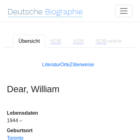
Deutsche
Biographie
Übersicht
NDB
ADB
NDB
-online
Literatur
Orte
Zitierweise
Dear, William
Lebensdaten
1944 –
Geburtsort
Toronto