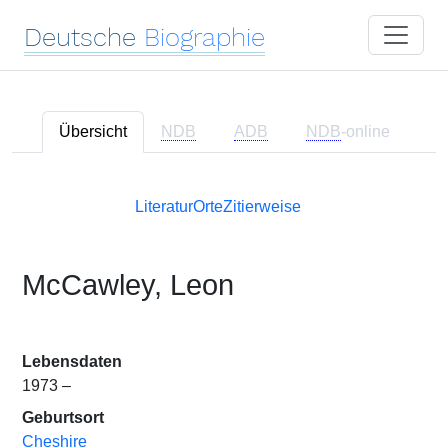
Deutsche
Biographie
Übersicht
NDB
ADB
NDB
-online
Literatur
Orte
Zitierweise
McCawley, Leon
Lebensdaten
1973 –
Geburtsort
Cheshire