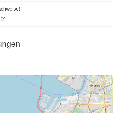
achweise)
D
ungen