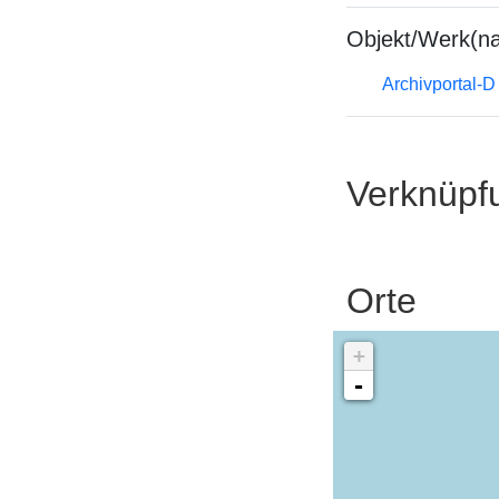
Objekt/Werk(n
Archivportal-
Verknüpf
Orte
+
-