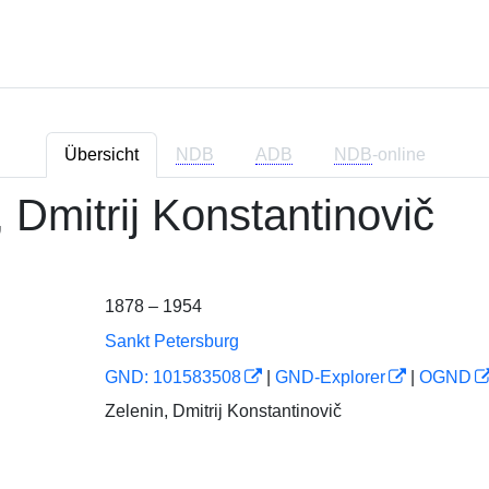
Übersicht
NDB
ADB
NDB
-online
 Dmitrij Konstantinovič
1878 – 1954
Sankt Petersburg
GND: 101583508
|
GND-Explorer
|
OGND
Zelenin, Dmitrij Konstantinovič