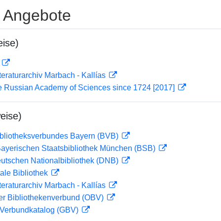
e Angebote
ise)
D
teraturarchiv Marbach - Kallías
e Russian Academy of Sciences since 1724 [2017]
eise)
ibliotheksverbundes Bayern (BVB)
 Bayerischen Staatsbibliothek München (BSB)
eutschen Nationalbibliothek (DNB)
ale Bibliothek
teraturarchiv Marbach - Kallías
her Bibliothekenverbund (OBV)
Verbundkatalog (GBV)