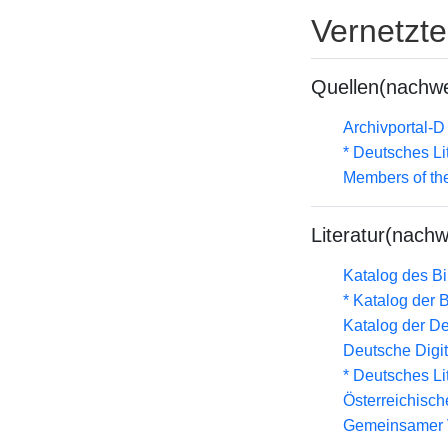
Vernetzt
Quellen(nachwe
Archivportal-
* Deutsches Li
Members of th
Literatur(nachw
Katalog des B
* Katalog der
Katalog der D
Deutsche Digit
* Deutsches Li
Österreichisc
Gemeinsamer 