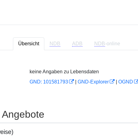
Übersicht
NDB
ADB
NDB
-online
keine Angaben zu Lebensdaten
GND: 101581793
|
GND-Explorer
|
OGND
e Angebote
eise)