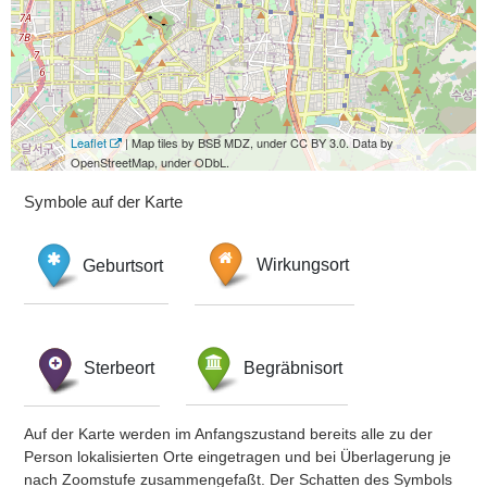
Leaflet
| Map tiles by BSB MDZ, under CC BY 3.0. Data by
OpenStreetMap, under ODbL.
Symbole auf der Karte
Geburtsort
Wirkungsort
Sterbeort
Begräbnisort
Auf der Karte werden im Anfangszustand bereits alle zu der
Person lokalisierten Orte eingetragen und bei Überlagerung je
nach Zoomstufe zusammengefaßt. Der Schatten des Symbols