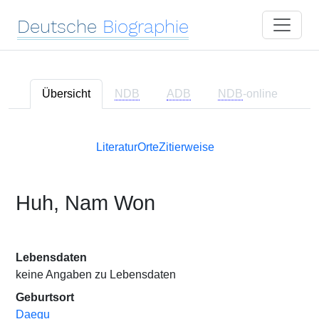
Deutsche
Biographie
Übersicht
NDB
ADB
NDB
-online
Literatur
Orte
Zitierweise
Huh, Nam Won
Lebensdaten
keine Angaben zu Lebensdaten
Geburtsort
Daegu