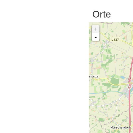
Orte
+
-