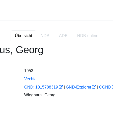
Übersicht
NDB
ADB
NDB
-online
us, Georg
1953 –
Vechta
GND: 1015788319
|
GND-Explorer
|
OGND
Wieghaus, Georg