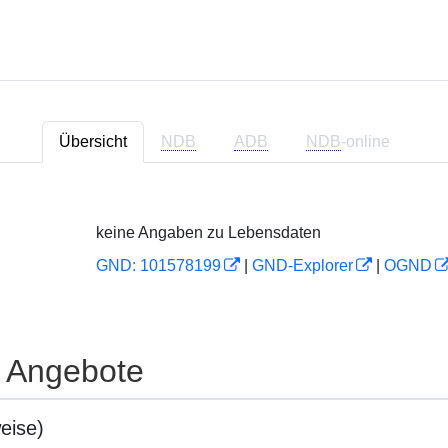
Übersicht
NDB
ADB
NDB
-online
keine Angaben zu Lebensdaten
GND: 101578199
|
GND-Explorer
|
OGND
e Angebote
eise)