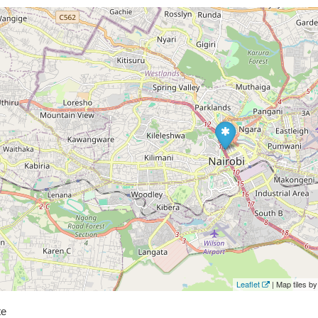
Leaflet
| Map tiles 
te