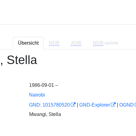
Übersicht
NDB
ADB
NDB
-online
 Stella
1986-09-01 –
Nairobi
GND: 1015780520
|
GND-Explorer
|
OGND
Mwangi, Stella