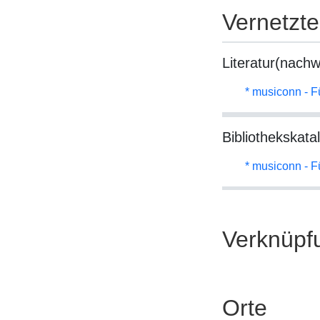
Vernetzt
Literatur(nachw
* musiconn - F
Bibliothekskata
* musiconn - F
Verknüpf
Orte