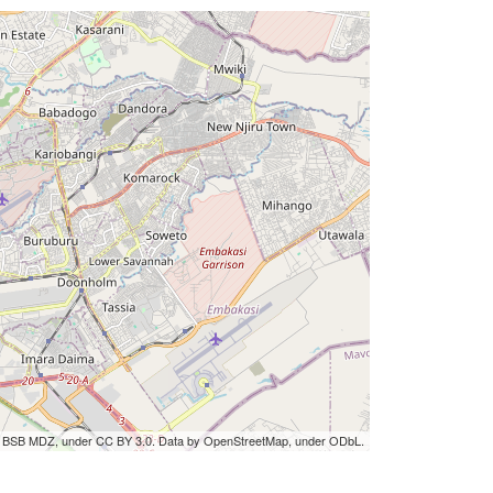
by BSB MDZ, under CC BY 3.0. Data by OpenStreetMap, under ODbL.