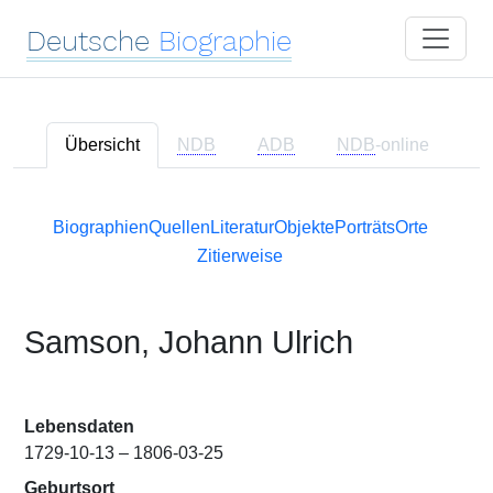
Deutsche
Biographie
Übersicht
NDB
ADB
NDB
-online
Biographien
Quellen
Literatur
Objekte
Porträts
Orte
Zitierweise
Samson, Johann Ulrich
Lebensdaten
1729-10-13 – 1806-03-25
Geburtsort